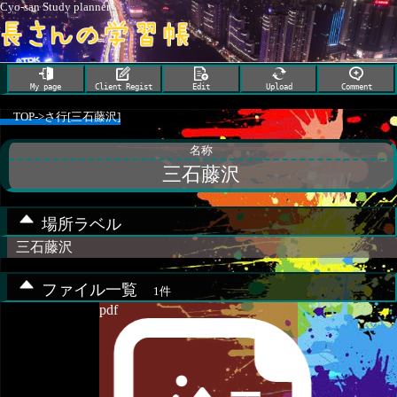
Cyo-san Study planner
My page
Client Regist
Edit
Upload
Comment
TOP
->
さ行[三石藤沢]
名称
三石藤沢
場所ラベル
三石藤沢
ファイル一覧
1件
pdf