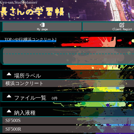
Cyo-san Study planner
My page
Client Regist
TOP
->
や行[横浜コンクリート]
場所ラベル
横浜コンクリート
ファイル一覧
0件
納入液種
SF500S
SF500R