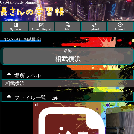
Cyo-san Study planner
My page
Client Regist
Edit
Upload
Comment
TOP
->
さ行[相武横浜]
名称
相武横浜
場所ラベル
相武横浜
ファイル一覧
2件
pdf
配管