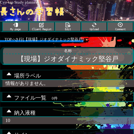
Cyo-san Study planner
My page
Client Regist
Edit
Upload
Comment
TOP
->
さ行[【現場】ジオダイナミック堅谷戸]
名称
【現場】ジオダイナミック堅谷戸
場所ラベル
情報がありません。
ファイル一覧
0件
納入液種
10