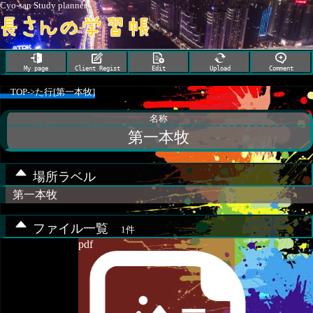
Cyo-san Study planner
My page
Client Regist
Edit
Upload
Comment
TOP
->
た行[第一本牧]
名称
第一本牧
場所ラベル
第一本牧
ファイル一覧
1件
pdf