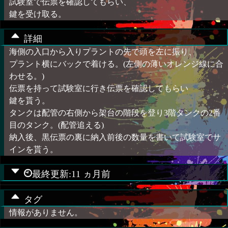
試験室で伝票を確認してもらい、
鍵を受け取る。
詳細
海側の入口から入りプラントの先で頭を左に振り、
プラント横にバックで着ける。(左側の薄いオレンジ線に合
わせる。)
伝票を持って試験室に行き伝票を確認してもらい
鍵を貰う。
タンクは配管の右側から架台の階段を登り3階タンクの2番
目のタンク。(配管追える)
納入後、黒伝票の裏に納入前後の数量を書いて試験室でサ
インを貰う。
最終更新:11 ヵ月前
タグ
情報がありません。