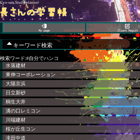
Cyo-san Study planner
My page
Client Regist
キーワード検索
検索ワード:#自分でハンコ
水落建材
東伸コーポレーション
大陽京浜
日立新砂
桐生大井
溝の口レミコン
川端建材
桜が丘生コン
滝田中道