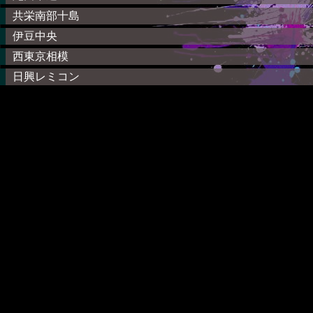
共栄南部十島
伊豆中央
西東京相模
日興レミコン