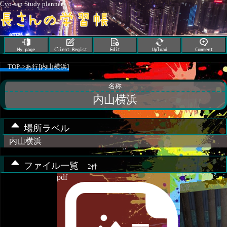
Cyo-san Study planner
My page
Client Regist
Edit
Upload
Comment
TOP
->
あ行[内山横浜]
名称
内山横浜
場所ラベル
内山横浜
ファイル一覧
2件
pdf
配管