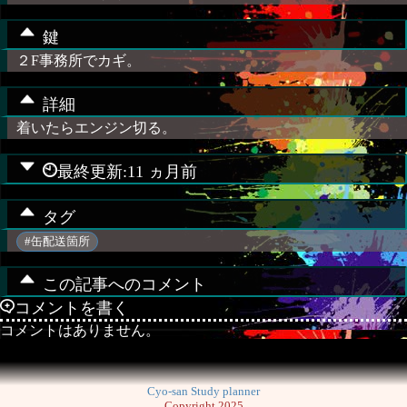
鍵
２F事務所でカギ。
詳細
着いたらエンジン切る。
最終更新:11 ヵ月前
タグ
#缶配送箇所
この記事へのコメント
コメントを書く
コメントはありません。
Cyo-san Study planner
Copyright 2025