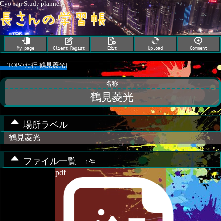
Cyo-san Study planner
My page
Client Regist
Edit
Upload
Comment
TOP
->
た行[鶴見菱光]
名称
鶴見菱光
場所ラベル
鶴見菱光
ファイル一覧
1件
pdf