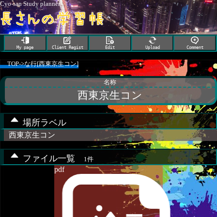
Cyo-san Study planner
My page
Client Regist
Edit
Upload
Comment
TOP
->
な行[西東京生コン]
名称
西東京生コン
場所ラベル
西東京生コン
ファイル一覧
1件
pdf