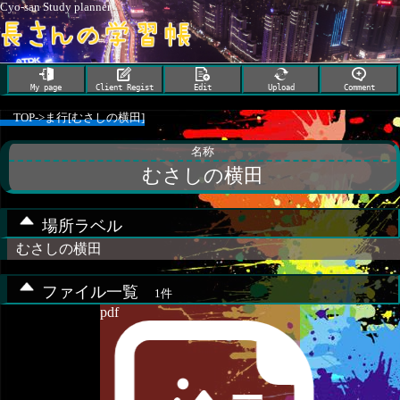
Cyo-san Study planner
My page
Client Regist
Edit
Upload
Comment
TOP
->
ま行[むさしの横田]
名称
むさしの横田
場所ラベル
むさしの横田
ファイル一覧
1件
pdf