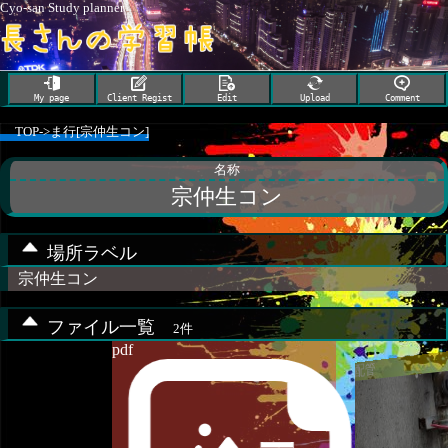
Cyo-san Study planner
My page
Client Regist
Edit
Upload
Comment
TOP
->
ま行[宗仲生コン]
名称
宗仲生コン
場所ラベル
宗仲生コン
ファイル一覧
2件
pdf
配管