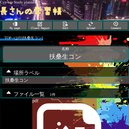
Cyo-san Study planner
My page
Client Regist
Edit
Upload
Comment
TOP
->
は行[扶桑生コン]
名称
扶桑生コン
場所ラベル
扶桑生コン
ファイル一覧
1件
pdf