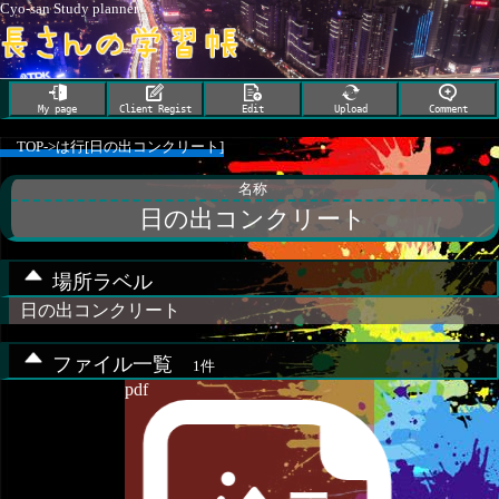
Cyo-san Study planner
My page
Client Regist
Edit
Upload
Comment
TOP
->
は行[日の出コンクリート]
名称
日の出コンクリート
場所ラベル
日の出コンクリート
ファイル一覧
1件
pdf