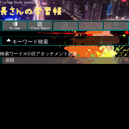
Cyo-san Study planner
My page
Client Regist
Edit
Upload
Comment
キーワード検索
検索ワード:#小径アタッチメント必要
岸田