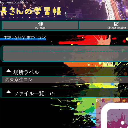
Cyo-san Study planner
My page
Client Regist
TOP
->
な行[西東京生コン]
場所ラベル
西東京生コン
ファイル一覧
1件
pdf