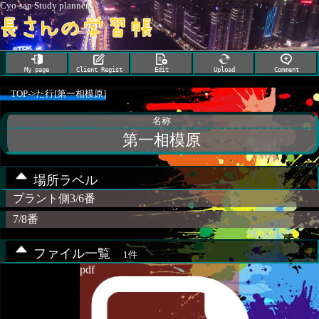
Cyo-san Study planner
My page
Client Regist
Edit
Upload
Comment
TOP
->
た行[第一相模原]
名称
第一相模原
場所ラベル
プラント側3/6番
7/8番
ファイル一覧
1件
pdf