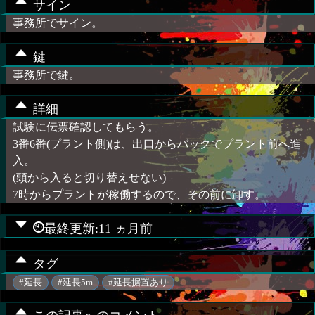
サイン
事務所でサイン。
鍵
事務所で鍵。
詳細
試験に伝票確認してもらう。
3番6番(プラント側)は、出口からバックでプラント前へ進
入。
(頭から入ると切り替えせない)
7時からプラントが稼働するので、その前に卸す。
最終更新:11 ヵ月前
タグ
#延長
#延長5m
#延長据置あり