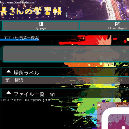
Cyo-san Study planner
My page
Client Regist
TOP
->
た行[第一横浜]
場所ラベル
第一横浜
ファイル一覧
5件
※右[⇒]にスクロールして閲覧できます。
pdf