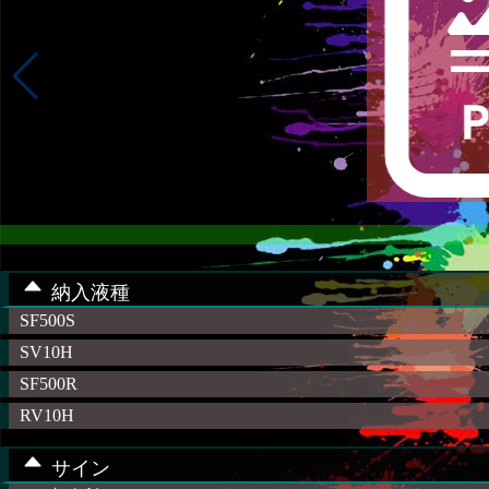
納入液種
SF500S
SV10H
SF500R
RV10H
サイン