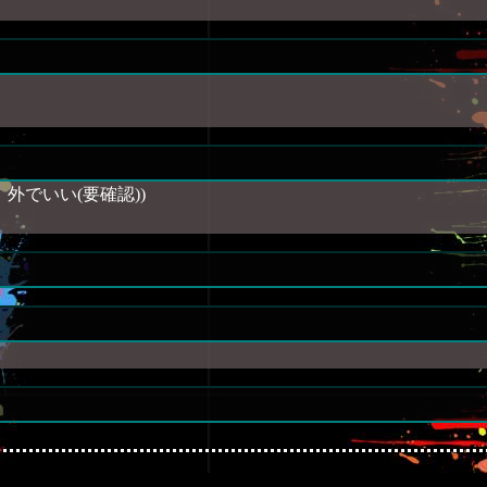
外でいい(要確認))