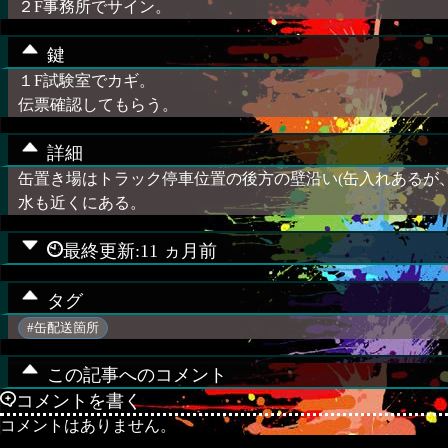
２F事務所でサイン。
鍵
１F試験室でカギ。
伝票確認してもらう。
詳細
缶置き場はトラック停車位置の後方の壁沿い(缶入れあるが、
水も近くにある。
最終更新:11 ヵ月前
タグ
#缶配送箇所
この記事へのコメント
コメントを書く
コメントはありません。