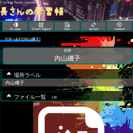
Cyo-san Study planner
My page
Client Regist
Edit
Upload
Comment
TOP
->
あ行[内山磯子]
名称
内山磯子
場所ラベル
内山磯子
ファイル一覧
1件
pdf