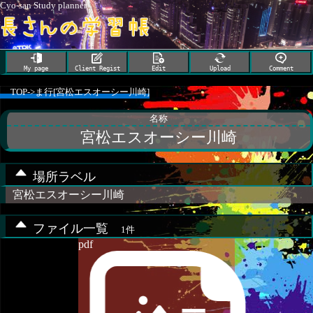
Cyo-san Study planner
My page
Client Regist
Edit
Upload
Comment
TOP
->
ま行[宮松エスオーシー川崎]
名称
宮松エスオーシー川崎
場所ラベル
宮松エスオーシー川崎
ファイル一覧
1件
pdf